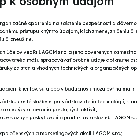
tup k osobným údajom
organizačné opatrenia na zaistenie bezpečnosti a dôverno
nému prístupu k týmto údajom, k ich zmene, zničeniu či 
 či zneužitie.
ných účelov vedľa LAGOM s.r.o. a jeho poverených zamest
pracovatelia môžu spracovávať osobné údaje dotknutej osob
záruky zaistenia vhodných technických a organizačných op
údajom klientov, sú alebo v budúcnosti môžu byť najmä, ni
vádzku určité služby či prevádzkovatelia technológií, ktoré
om analýzy a merania predajných aktivít;
isiace služby s poskytovaním produktov a služieb LAGOM s.
i spoločenských a marketingových akcií LAGOM s.r.o.;