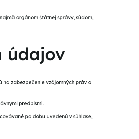
o najmä orgánom štátnej správy, súdom,
h údajov
nú na zabezpečenie vzájomných práv a
rávnymi predpismi.
racovávané po dobu uvedenú v súhlase,