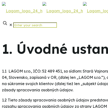
✕
1. Úvodné usta
1.1 LAGOM s.r.o., IČO: 52 489 451, so sídlom: Stará Vajno
04, Slovensko, zapísaná v OR, (ďalej len „LAGOM s.r.o.“
na súkromie svojich klientov (ďalej tiež len „subjekt údajo
zásady spracovania osobných údajov.
1.2 Tieto zásady spracovania osobných údajov predstavujú
rozsahu spracovania osobných údajov zo strany LAGOM s.