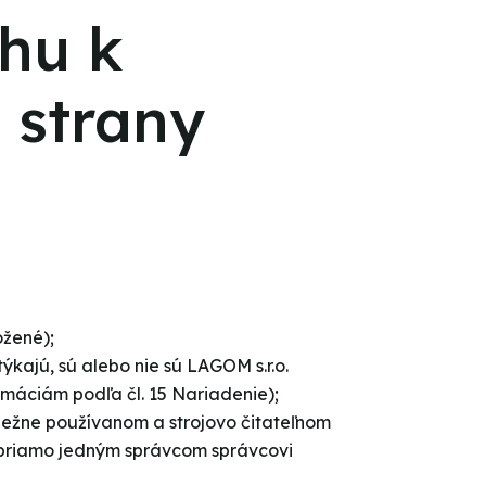
ahu k
 strany
ožené);
kajú, sú alebo nie sú LAGOM s.r.o.
rmáciám podľa čl. 15 Nariadenie);
 bežne používanom a strojovo čitateľnom
é priamo jedným správcom správcovi