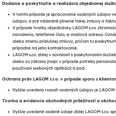
Dodanie a poskytnutie a realizácia objednanej služb
V tomto prípade je spracovanie osobných údajov ne
údajov, a pre následné plnenie takej zmluvy a fakt
V prípade tvorby objednávky LAGOM s.r.o. zhromaž
narodenia, telefónne číslo, e-mailová adresa. Oz
alebo zmenu príslušnej zmluvy, pričom tu poskytnut
prípadne na jeho kontaktovanie.
LAGOM s.r.o. ďalej v súvislosti s poskytovaním služ
alebo zo zákona (napr. v prípade potreby personali
používaní webových aplikácií a pod.
Ochrana práv LAGOM s.r.o. v prípade sporu s kliento
Vyššie uvedený rozsah osobných údajov je LAGOM s.r
Tvorba a evidencia obchodných príležitostí a obch
Vyššie uvedené osobné údaje ďalej LAGOM s.r.o. spr