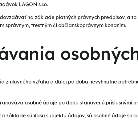
adávok LAGOM s.r.o.
e odovzdávať na základe platných právnych predpisov, a t
ným správnym, trestným či občianskoprávnym konaním.
vávania osobnýc
nia zmluvného vzťahu a ďalej po dobu nevyhnutne potreb
 spracováva osobné údaje po dobu stanovenú príslušnými p
 na základe súhlasu subjektu údajov, sú osobné údaje sp