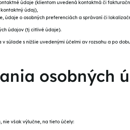
kontaktné údaje (klientom uvedená kontaktná či fakturačná
 kontaktný údaj),
, údaje o osobných preferenciách a správaní či lokalizač
h údajov (tj citlivé údaje).
a v súlade s nižšie uvedenými účelmi av rozsahu a po dob
vania osobných ú
 nie však výlučne, na tieto účely: