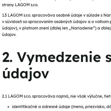
strany LAGOM s.r.o.
1.3 LAGOM s.r.o. spracováva osobné údaje v súlade s Na
v súvislosti so spracovaním osobných údajov a o voľnom
údajov), v platnom znení (ďalej len „Nariadenie“) a ďale
údajov.
2. Vymedzenie 
údajov
2.1 LAGOM s.r.o. spracováva najmä, nie však výlučne, tie
identifikačné a adresné údaje (meno, priezvisko, d