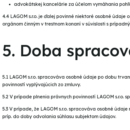
advokátskej kancelárie za účelom vymáhania pohľ
4.4 LAGOM s.r.o. je ďalej povinné niektoré osobné údaj
orgánom činným v trestnom konaní v súvislosti s prípad
5. Doba spraco
5.1 LAGOM s.r.o. spracováva osobné údaje po dobu trva
povinností vyplývajúcich zo zmluvy.
5.2 V prípade plnenia právnych povinností LAGOM s.r.o.
5.3 V prípade, že LAGOM s.r.o. spracováva osobné údaje
príp. do doby odvolania súhlasu subjektom údajov.