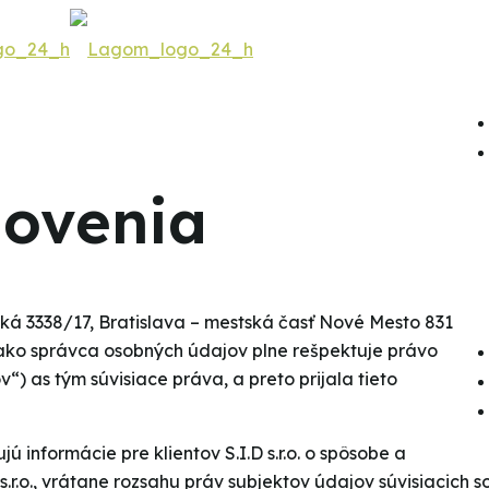
novenia
rská 3338/17, Bratislava – mestská časť Nové Mesto 831
), ako správca osobných údajov plne rešpektuje právo
v“) as tým súvisiace práva, a preto prijala tieto
 informácie pre klientov S.I.D s.r.o. o spôsobe a
r.o., vrátane rozsahu práv subjektov údajov súvisiacich 