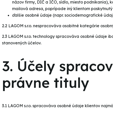
názov firmy, DIČ a IČO, sídlo, miesto podnikania), 
mailová adresa, poprípade iný klientom poskytnutý
ďalšie osobné údaje (napr. sociodemografické údaje
2.2 LAGOM s.r.o. nespracováva osobitné kategórie osobnýc
2.3 LAGOM s.r.o. technology spracováva osobné údaje ib
stanovených účelov.
3. Účely spraco
právne tituly
3.1 LAGOM s.r.o. spracováva osobné údaje klientov najmä,