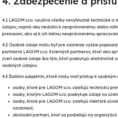
4. Zabezpečenie a prís
4.1 LAGOM s.r.o. využíva všetky nevyhnutné technické a 
údajov, najmä aby nedošlo k neoprávnenému alebo náhod
prenosom, ako aj k ich inému neoprávnenému spracovaniu
4.2 Osobné údaje môžu byť pre zaistenie vyššie popísa
partnermi LAGOM s.r.o. Externých partnerov, ktorí ako s
zverí osobné údaje iba tým, ktorí poskytujú dostatočné 
osobných údajov.
4.3 Ďalšími subjektmi, ktoré môžu mať prístup k osobným 
osoby, ktoré pre LAGOM s.r.o. zaisťujú technickú pre
osoby, ktorým LAGOM s.r.o. poskytuje údaje za účel
osoby, ktoré pre LAGOM s.r.o. zaisťujú niektoré súv
oznámení;
obchodní partneri, ktorí sa podieľajú na organizáci