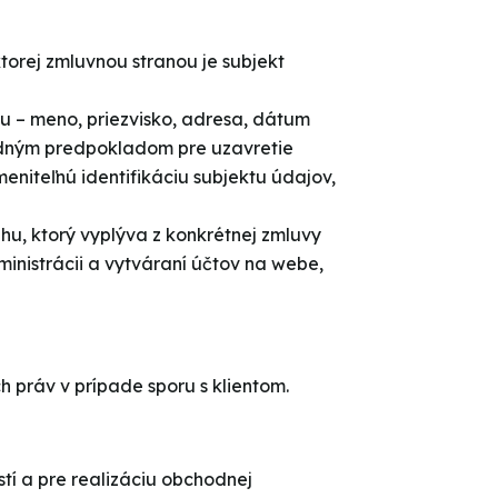
orej zmluvnou stranou je subjekt
u – meno, priezvisko, adresa, dátum
ladným predpokladom pre uzavretie
eniteľnú identifikáciu subjektu údajov,
hu, ktorý vyplýva z konkrétnej zmluvy
ministrácii a vytváraní účtov na webe,
 práv v prípade sporu s klientom.
tí a pre realizáciu obchodnej