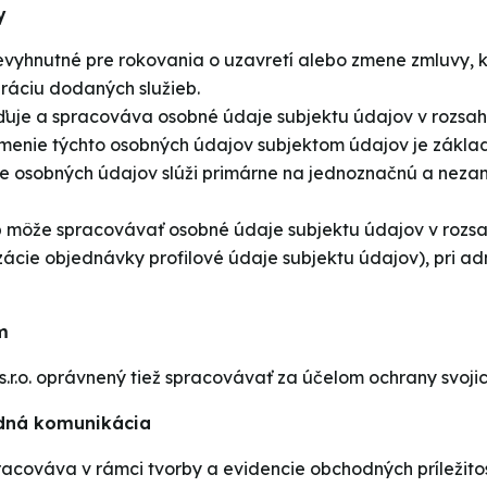
y
vyhnutné pre rokovania o uzavretí alebo zmene zmluvy, kt
uráciu dodaných služieb.
ďuje a spracováva osobné údaje subjektu údajov v rozsah
námenie týchto osobných údajov subjektom údajov je zák
ie osobných údajov slúži primárne na jednoznačnú a nezam
ieb môže spracovávať osobné údaje subjektu údajov v rozsa
zácie objednávky profilové údaje subjektu údajov), pri ad
m
.o. oprávnený tiež spracovávať za účelom ochrany svojich
odná komunikácia
acováva v rámci tvorby a evidencie obchodných príležitos