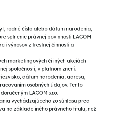
yt, rodné číslo alebo dátum narodenia,
é pre splnenie právnej povinnosti LAGOM
cii výnosov z trestnej činnosti a
ých marketingových či iných akciách
ej spoločnosti, v platnom znení.
iezvisko, dátum narodenia, adresa,
spracovaním osobných údajov. Tento
 doručeným LAGOM s.r.o.
vania vychádzajúceho zo súhlasu pred
a na základe iného právneho titulu, než