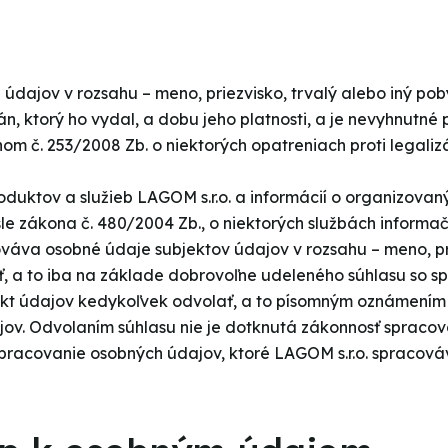
dajov v rozsahu – meno, priezvisko, trvalý alebo iný pob
gán, ktorý ho vydal, a dobu jeho platnosti, a je nevyhnutn
onom č. 253/2008 Zb. o niektorých opatreniach proti legalizá
uktov a služieb LAGOM s.r.o. a informácií o organizovan
e zákona č. 480/2004 Zb., o niektorých službách informačn
váva osobné údaje subjektov údajov v rozsahu – meno, pr
osť, a to iba na základe dobrovoľne udeleného súhlasu so 
ekt údajov kedykoľvek odvolať, a to písomným oznámením
jov. Odvolaním súhlasu nie je dotknutá zákonnosť spraco
pracovanie osobných údajov, ktoré LAGOM s.r.o. spracováv