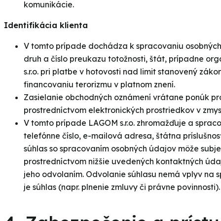
komunikácie.
Identifikácia klienta
V tomto prípade dochádza k spracovaniu osobných ú
druh a číslo preukazu totožnosti, štát, prípadne or
s.r.o. pri platbe v hotovosti nad limit stanovený zák
financovaniu terorizmu v platnom znení.
Zasielanie obchodných oznámení vrátane ponúk prod
prostredníctvom elektronických prostriedkov v zmysl
V tomto prípade LAGOM s.r.o. zhromažďuje a spraco
telefónne číslo, e-mailová adresa, štátna príslušn
súhlas so spracovaním osobných údajov môže subj
prostredníctvom nižšie uvedených kontaktných úda
jeho odvolaním. Odvolanie súhlasu nemá vplyv na s
je súhlas (napr. plnenie zmluvy či právne povinnosti).