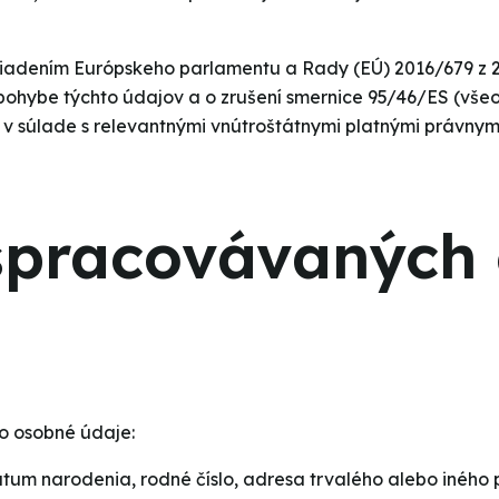
riadením Európskeho parlamentu a Rady (EÚ) 2016/679 z 27
 pohybe týchto údajov a o zrušení smernice 95/46/ES (vš
j v súlade s relevantnými vnútroštátnymi platnými právnym
spracovávaných
to osobné údaje:
átum narodenia, rodné číslo, adresa trvalého alebo iného 